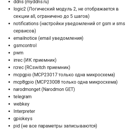
ddns (myddns.ru)
logic2 (Логический модуль 2, не отображается в
секции all, ограничено до 5 шагов)
notifications (настройки уведомлений от gsm и sms
сервисов)
emailnotice (email уведомления)
gsmcontrol
pwm
irrec (ИК приемник)
rcrec (RCswitch приемник)
mcpgpio (MCP23017 только одна микросхема)
mcp8gpio (MCP23008 только одна микросхема)
narodmonget (Narodmon GET)
telegram
webkey
Interpreter
gpiokeys
pid (не все параметры записываются)