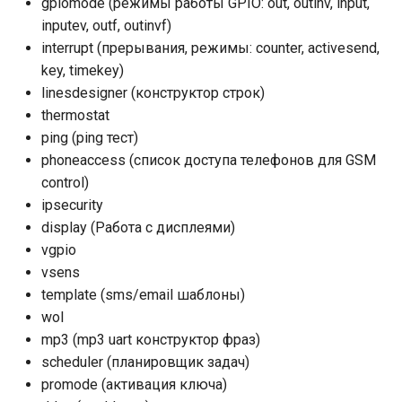
gpiomode (режимы работы GPIO: out, outinv, input,
inputev, outf, outinvf)
interrupt (прерывания, режимы: counter, activesend,
key, timekey)
linesdesigner (конструктор строк)
thermostat
ping (ping тест)
phoneaccess (список доступа телефонов для GSM
control)
ipsecurity
display (Работа с дисплеями)
vgpio
vsens
template (sms/email шаблоны)
wol
mp3 (mp3 uart конструктор фраз)
scheduler (планировщик задач)
promode (активация ключа)