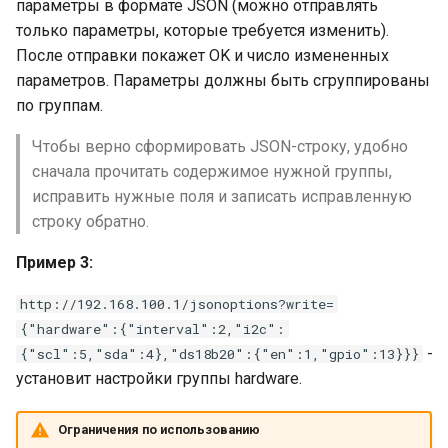
параметры в формате JSON (можно отправлять
только параметры, которые требуется изменить).
После отправки покажет OK и число измененных
параметров. Параметры должны быть сгруппированы
по группам.
Чтобы верно сформировать JSON-строку, удобно
сначала прочитать содержимое нужной группы,
исправить нужные поля и записать исправленную
строку обратно.
Пример 3:
http://192.168.100.1/jsonoptions?write=
{"hardware":{"interval":2,"i2c":
-
{"scl":5,"sda":4},"ds18b20":{"en":1,"gpio":13}}}
установит настройки группы hardware.
Ограничения по использованию