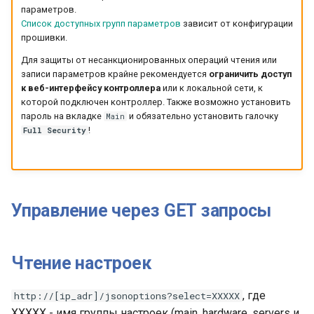
параметров.
Список доступных групп параметров
зависит от конфигурации
прошивки.
Для защиты от несанкционированных операций чтения или
записи параметров крайне рекомендуется
ограничить доступ
к веб-интерфейсу контроллера
или к локальной сети, к
которой подключен контроллер. Также возможно установить
пароль на вкладке
и обязательно установить галочку
Main
!
Full Security
Управление через GET запросы
Чтение настроек
, где
http://[ip_adr]/jsonoptions?select=XXXXX
XXXXX - имя группы настроек (main, hardware, servers и