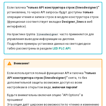
Прочие Сенсоры
Часы Реального Времени
Пример JSON пакета
Display
MICRO-SD
Если галочка
"только API конструктора строк (linesdesigner)"
настроек
установлена, то через API запросы будут доступны
только
Прочее Оборудование
операции чтения и записи строк в модуле конструктора строк
Designer lines
LORA
(функционал соответствует вкладке
Designer_lines
в веб
интерфейсе).
Web Key
nRF
На практике группа
часто применяется для
linesdesigner
управления выводом информации на дисплеи.
Interrupt
GSM
Подробнее примеры установки данных на светодиодное
табло рассмотрены в разделе
LED PLC API
.
Scheduler
Внимание!
ADS1115
Если используется полный функционал API и галочка
"только
BMP280
API конструктора строк (linesdesigner)"
снята, то без
дополнительной защиты возможен доступ ко всем
настройкам в открытом виде,
включая пароли!
Будьте внимательны включая опцию "API Options" в
прошивке!
Эта опция даёт широкие возможности по чтению и изменению