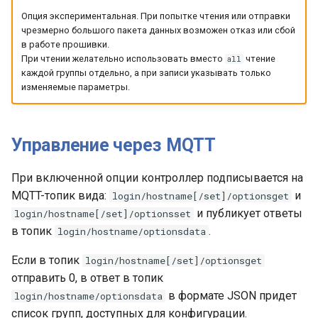
Опция экспериментальная. При попытке чтения или отправки
чрезмерно большого пакета данных возможен отказ или сбой
в работе прошивки.
При чтении желательно использовать вместо
чтение
all
каждой группы отдельно, а при записи указывать только
изменяемые параметры.
Управление через MQTT
При включенной опции контроллер подписывается на
MQTT-топик вида:
и
login/hostname[/set]/optionsget
и публикует ответы
login/hostname[/set]/optionsset
в топик
.
login/hostname/optionsdata
Если в топик
login/hostname[/set]/optionsget
отправить 0, в ответ в топик
в формате JSON придет
login/hostname/optionsdata
список групп, доступных для конфигурации.