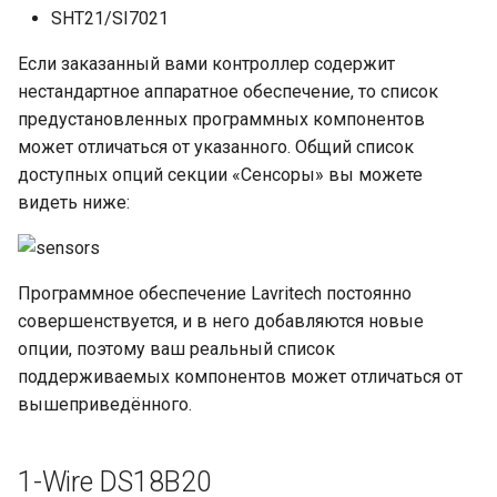
Прочие Сенсоры
Часы Реального Времен
SHT21/SI7021
Display
MICRO-SD
Прочее Оборудование
Если заказанный вами контроллер содержит
Designer lines
LORA
нестандартное аппаратное обеспечение, то список
предустановленных программных компонентов
Web Key
nRF
может отличаться от указанного. Общий список
доступных опций секции «Сенсоры» вы можете
Interrupt
GSM
видеть ниже:
Scheduler
Программное обеспечение Lavritech постоянно
ADS1115
совершенствуется, и в него добавляются новые
опции, поэтому ваш реальный список
BMP280
поддерживаемых компонентов может отличаться от
вышеприведённого.
1-Wire DS18B20