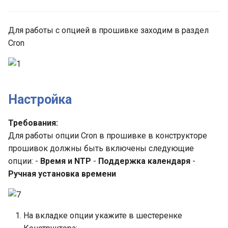
Прочие Сенсоры
Часы Реального Времени
и
Display
MICRO-SD
я
Прочее Оборудование
Для работы с опцией в прошивке заходим в раздел
Designer lines
LORA
Cron
п
о
Web Key
nRF
и
Interrupt
GSM
Настройка
с
Scheduler
к
Требования:
Для работы опции Cron в прошивке в конструкторе
а
ADS1115
прошивок должны быть включены следующие
опции: -
Время и NTP
-
Поддержка календаря
-
BMP280
Ручная установка времени
На вкладке опции укажите в шестеренке